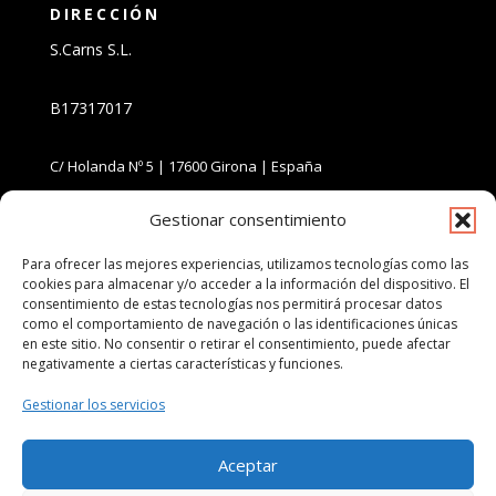
DIRECCIÓN
S.Carns S.L.
B17317017
C/ Holanda Nº 5 | 17600 Girona | España
Gestionar consentimiento
CONTACTO
info@kaiserwurst.com
Para ofrecer las mejores experiencias, utilizamos tecnologías como las
cookies para almacenar y/o acceder a la información del dispositivo. El
consentimiento de estas tecnologías nos permitirá procesar datos
+34 972 674 016
como el comportamiento de navegación o las identificaciones únicas
en este sitio. No consentir o retirar el consentimiento, puede afectar
negativamente a ciertas características y funciones.
Gestionar los servicios
Aceptar